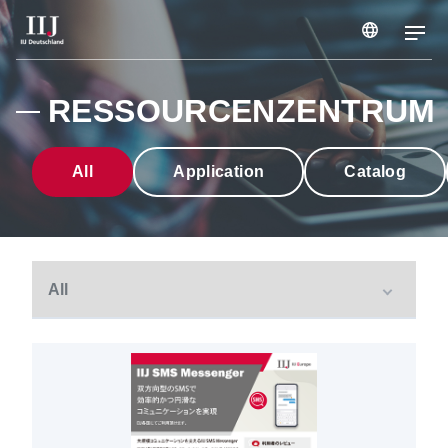
Dienstleistungen und Lösungen
RESSOURCENZENTRUM
Fallstudien
All
Application
Catalog
Webinare und Seminare
Informationen
Unternehmen
STELLENANGEBOTE